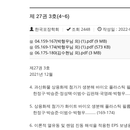
제 27권 3호(4~6)
한국포장학회
조회 2448
작성일 : 2022-
|
|
04.159-167(박형우님 외) (1).pdf (9 MB)
05.169-174(박형우님 외) (1).pdf (573 KB)
06.175-180(김수현님 외).pdf (3 MB)
제27권 3호
2021년 12월
4. 과산화물 상용화제 첨가가 생분해 바이오 플라스틱 
한정구·박승준·정성택·이범수·김판채·국영례·박형우.........
5. 상용화제 첨가가 화이트 바이오 생분해 플라스틱 필
한정구·박승준·이범수·박형우......... (169-174)
6. 이론적 열유동 및 랜덤 진동 해석을 적용한 EPS 보