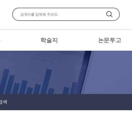
주메뉴 바로가기
본문 바로가기
하단 바로가기
사
학술지
논문투고
검색