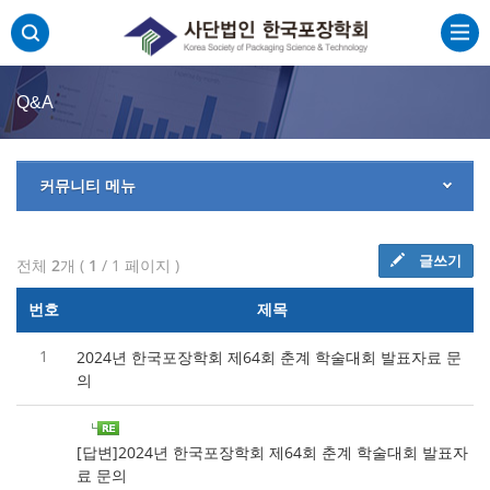
주메뉴 바로가기
본문 바로가기
하단 바로가기
Q&A
커뮤니티 메뉴
글쓰기
전체
2
개 (
1
/ 1 페이지 )
번호
제목
1
2024년 한국포장학회 제64회 춘계 학술대회 발표자료 문
의
[답변]2024년 한국포장학회 제64회 춘계 학술대회 발표자
료 문의