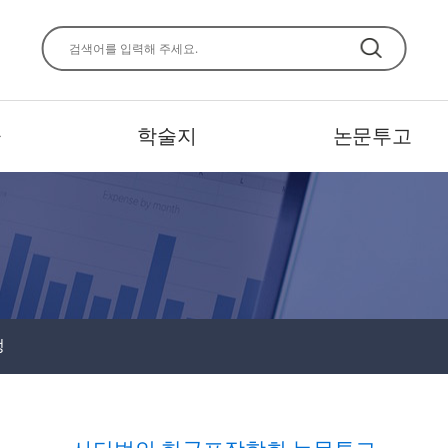
주메뉴 바로가기
본문 바로가기
하단 바로가기
사
학술지
논문투고
정