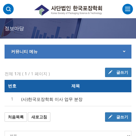
주메뉴 바로가기
본문 바로가기
하단 바로가기
정보마당
커뮤니티 메뉴
글쓰기
전체
1
개 (
1
/ 1 페이지 )
번호
제목
1
(사)한국포장학회 이사 업무 분장
처음목록
새로고침
글쓰기