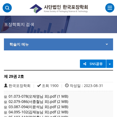
주메뉴 바로가기
본문 바로가기
하단 바로가기
포장학회지 검색
학술지 메뉴
TO
SNS공유
제 29권 2호
한국포장학회
조회 1900
작성일 : 2023-08-31
|
|
01.073-078(오재영님 외).pdf (1 MB)
02.079-086(서종철님 외).pdf (2 MB)
03.087-094(이윤석님 외).pdf (2 MB)
04.095-102(김재능님 외).pdf (2 MB)