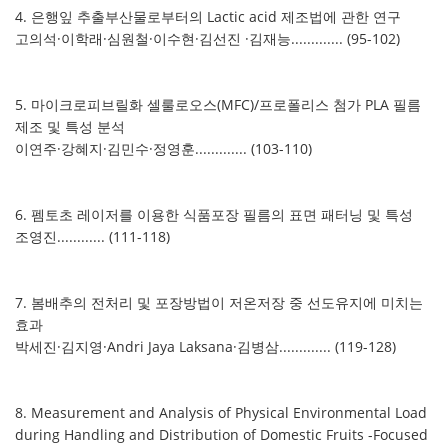
4. 은행잎 추출부산물로부터의 Lactic acid 제조법에 관한 연구
고의석·이학래·심원철·이수현·김선진 ·김재능............. (95-102)
5. 마이크로피브릴화 셀룰로오스(MFC)/프로폴리스 첨가 PLA 필름
제조 및 특성 분석
이연주·강혜지·김민수·정영훈............. (103-110)
6. 펨토초 레이저를 이용한 식품포장 필름의 표면 패터닝 및 특성
조영진............ (111-118)
7. 봄배추의 전처리 및 포장방법이 저온저장 중 선도유지에 미치는
효과
박세진·김지영·Andri Jaya Laksana·김병삼............. (119-128)
8. Measurement and Analysis of Physical Environmental Load
during Handling and Distribution of Domestic Fruits -Focused