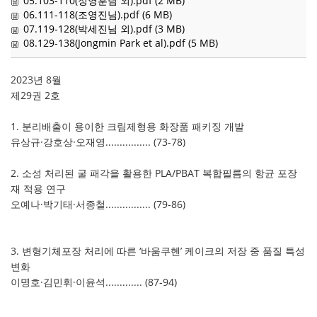
05.103-110(정영훈님 외).pdf (2 MB)
06.111-118(조영진님).pdf (6 MB)
07.119-128(박세진님 외).pdf (3 MB)
08.129-138(Jongmin Park et al).pdf (5 MB)
2023년 8월
제29권 2호
1. 분리배출이 용이한 크림제형용 화장품 패키징 개발
유상규·강호상·오재영................ (73-78)
2. 소성 처리된 굴 패각을 활용한 PLA/PBAT 복합필름의 항균 포장
재 적용 연구
오예나·박기태·서종철................ (79-86)
3. 변형기체포장 처리에 따른 ‘바움쿠헨’ 케이크의 저장 중 품질 특성
변화
이명호·김민휘·이윤석............. (87-94)