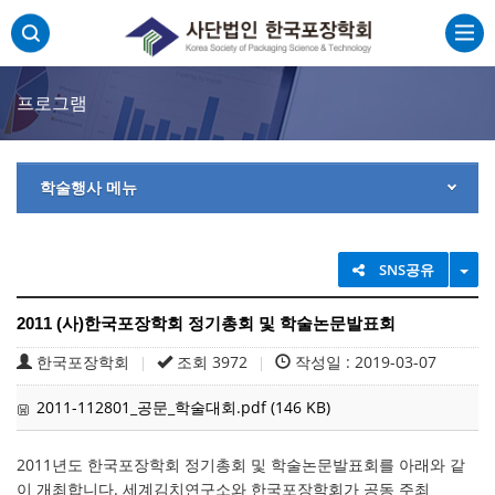
주메뉴 바로가기
본문 바로가기
하단 바로가기
프로그램
학술행사 메뉴
TO
SNS공유
2011 (사)한국포장학회 정기총회 및 학술논문발표회
한국포장학회
조회 3972
작성일 : 2019-03-07
|
|
2011-112801_공문_학술대회.pdf (146 KB)
2011년도 한국포장학회 정기총회 및 학술논문발표회를 아래와 같
이 개최합니다. 세계김치연구소와 한국포장학회가 공동 주최